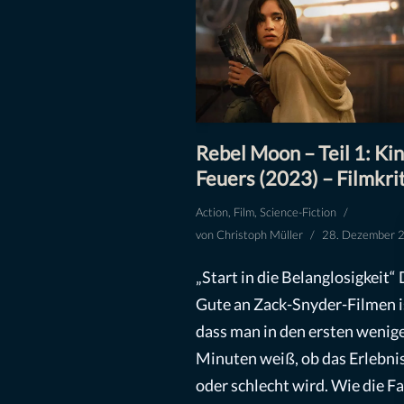
Rebel Moon – Teil 1: Ki
Feuers (2023) – Filmkri
Action
,
Film
,
Science-Fiction
von
Christoph Müller
28. Dezember 
„Start in die Belanglosigkeit“
Gute an Zack-Snyder-Filmen i
dass man in den ersten wenig
Minuten weiß, ob das Erlebnis
oder schlecht wird. Wie die F