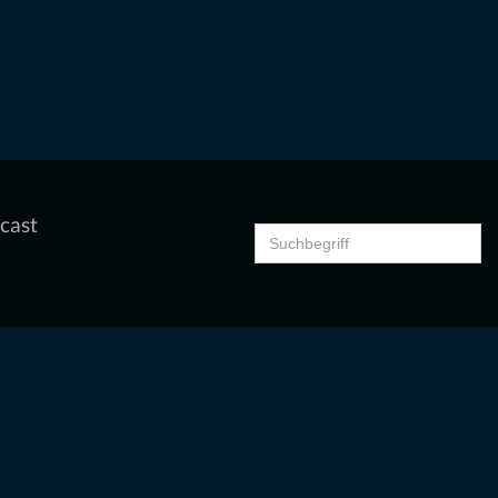
cast
Search
for: