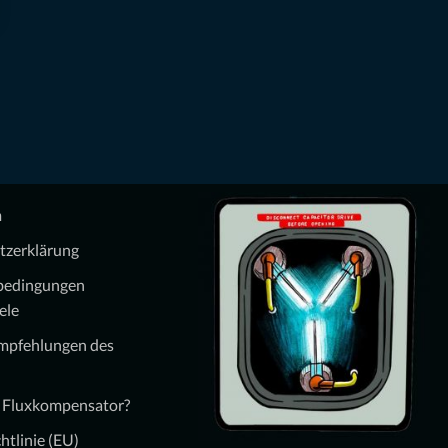
m
tzerklärung
bedingungen
ele
Empfehlungen des
n Fluxkompensator?
htlinie (EU)