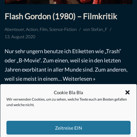
Flash Gordon (1980) – Filmkritik
Abenteuer
,
Action
,
Film
,
Science-Fiction
von
Stefan_F
13. August 2020
Nur sehr ungern benutze ich Etiketten wie „Trash“
oder „B-Movie“. Zum einen, weil sie in den letzten
Jahren exorbitant in aller Munde sind. Zum anderen,
weil sie meist in einem…
Weiterlesen »
Cookie Bla Bla
Wir verwenden Cookies, um zu sehen, welche Texte euch am Besten gefallen
und welche nicht.
Zeitreise EIN
#Anime