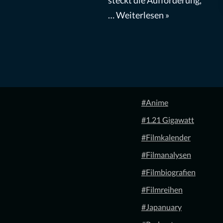
steckt die Aufforderung,
…
Weiterlesen »
#Anime
#1.21 Gigawatt
#Filmkalender
#Filmanalysen
#Filmbiografien
#Filmreihen
#Japanuary