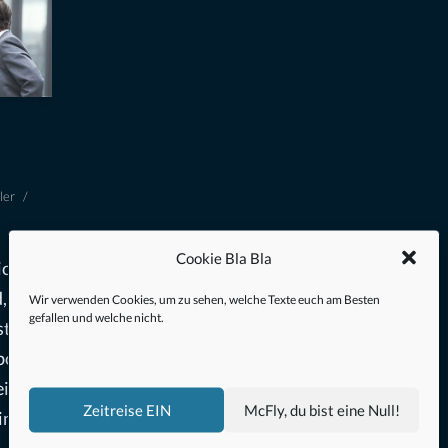
ler
Cookie Bla Bla
icht“
, aber
Wir verwenden Cookies, um zu sehen, welche Texte euch am Besten
gefallen und welche nicht.
st ein
eborg
eine
Zeitreise EIN
McFly, du bist eine Null!
in