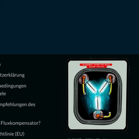
m
tzerklärung
bedingungen
ele
Empfehlungen des
n Fluxkompensator?
htlinie (EU)