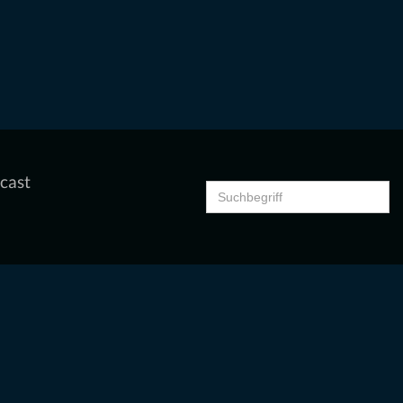
cast
Search
for: