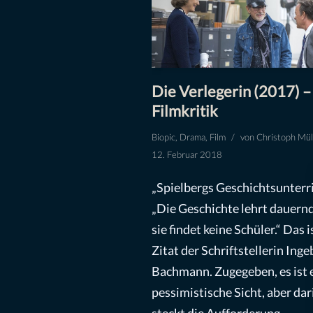
Die Verlegerin (2017) –
Filmkritik
Biopic
,
Drama
,
Film
von
Christoph Mül
12. Februar 2018
„Spielbergs Geschichtsunterr
„Die Geschichte lehrt dauernd
sie findet keine Schüler.“ Das i
Zitat der Schriftstellerin Ing
Bachmann. Zugegeben, es ist 
pessimistische Sicht, aber dar