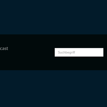
cast
Search
for: