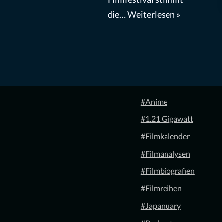
die…
Weiterlesen »
#Anime
#1.21 Gigawatt
#Filmkalender
#Filmanalysen
#Filmbiografien
#Filmreihen
#Japanuary