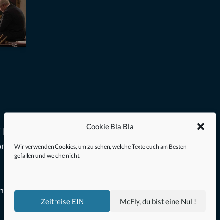
Cookie Bla Bla
 Es ist
omit
Wir verwenden Cookies, um zu sehen, welche Texte euch am Besten
gefallen und welche nicht.
en und
Zeitreise EIN
McFly, du bist eine Null!