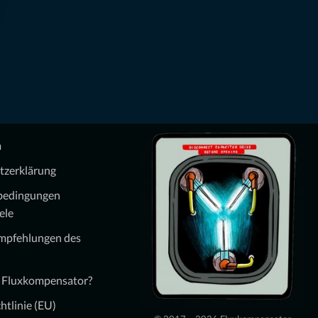
m
tzerklärung
bedingungen
ele
Empfehlungen des
n Fluxkompensator?
htlinie (EU)