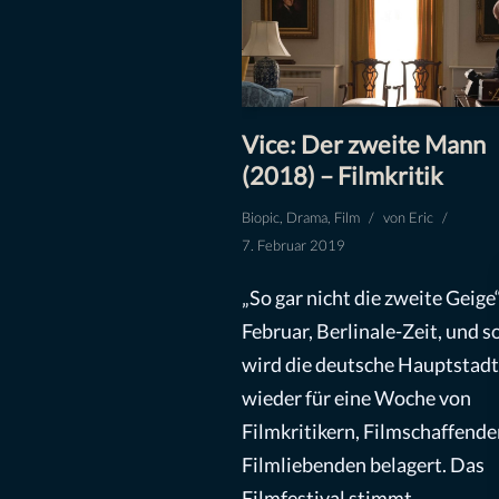
Vice: Der zweite Mann
(2018) – Filmkritik
Biopic
,
Drama
,
Film
von
Eric
7. Februar 2019
„So gar nicht die zweite Geige“
Februar, Berlinale-Zeit, und s
wird die deutsche Hauptstadt
wieder für eine Woche von
Filmkritikern, Filmschaffend
Filmliebenden belagert. Das
Filmfestival stimmt