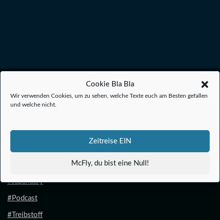
#Anime
Cookie Bla Bla
Wir verwenden Cookies, um zu sehen, welche Texte euch am Besten gefallen
#1.21 Gigawatt
und welche nicht.
#Filmkalender
#Filmanalysen
Zeitreise EIN
#Filmbiografien
McFly, du bist eine Null!
#Filmreihen
#Japanuary
#Podcast
#Treibstoff