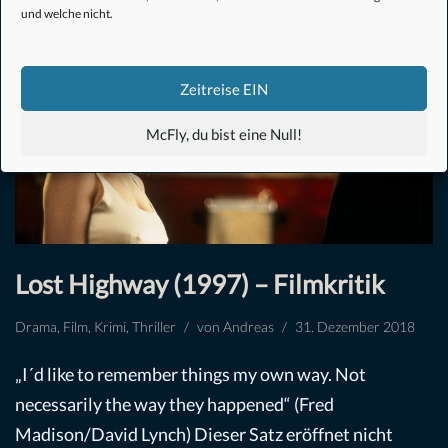
und welche nicht.
Zeitreise EIN
McFly, du bist eine Null!
Lost Highway (1997) – Filmkritik
Drama
,
Film
,
Krimi
,
Thriller
von
Andreas
31. Dezember 2018
„I´d like to remember things my own way. Not
necessarily the way they happened“ (Fred
Madison/David Lynch) Dieser Satz eröffnet nicht