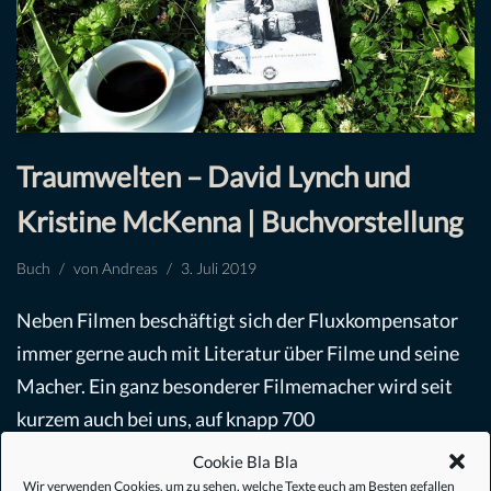
Traumwelten – David Lynch und
Kristine McKenna | Buchvorstellung
Buch
von
Andreas
3. Juli 2019
Neben Filmen beschäftigt sich der Fluxkompensator
immer gerne auch mit Literatur über Filme und seine
Macher. Ein ganz besonderer Filmemacher wird seit
kurzem auch bei uns, auf knapp 700
Seiten…
Weiterlesen »
Cookie Bla Bla
Wir verwenden Cookies, um zu sehen, welche Texte euch am Besten gefallen