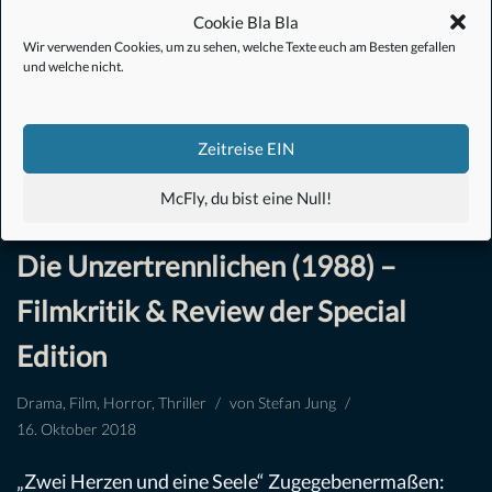
Cookie Bla Bla
Wir verwenden Cookies, um zu sehen, welche Texte euch am Besten gefallen
und welche nicht.
Zeitreise EIN
McFly, du bist eine Null!
Die Unzertrennlichen (1988) –
Filmkritik & Review der Special
Edition
Drama
,
Film
,
Horror
,
Thriller
von
Stefan Jung
16. Oktober 2018
„Zwei Herzen und eine Seele“ Zugegebenermaßen: