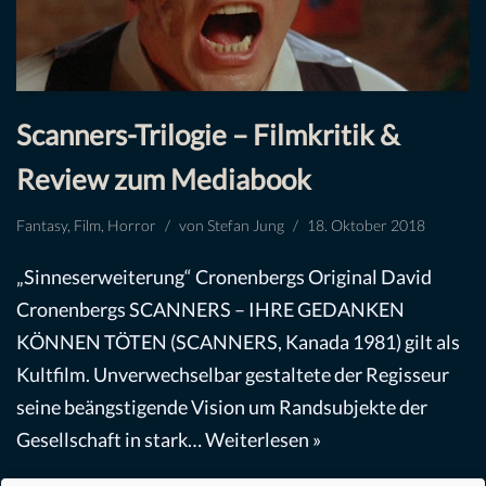
Scanners-Trilogie – Filmkritik &
Review zum Mediabook
Fantasy
,
Film
,
Horror
von
Stefan Jung
18. Oktober 2018
„Sinneserweiterung“ Cronenbergs Original David
Cronenbergs SCANNERS – IHRE GEDANKEN
KÖNNEN TÖTEN (SCANNERS, Kanada 1981) gilt als
Kultfilm. Unverwechselbar gestaltete der Regisseur
seine beängstigende Vision um Randsubjekte der
Gesellschaft in stark…
Weiterlesen »