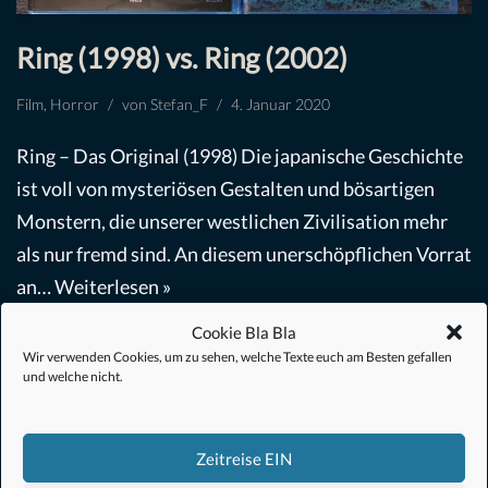
Ring (1998) vs. Ring (2002)
Film
,
Horror
von
Stefan_F
4. Januar 2020
Ring – Das Original (1998) Die japanische Geschichte
ist voll von mysteriösen Gestalten und bösartigen
Monstern, die unserer westlichen Zivilisation mehr
als nur fremd sind. An diesem unerschöpflichen Vorrat
an…
Weiterlesen »
Cookie Bla Bla
Wir verwenden Cookies, um zu sehen, welche Texte euch am Besten gefallen
und welche nicht.
Zeitreise EIN
#Anime