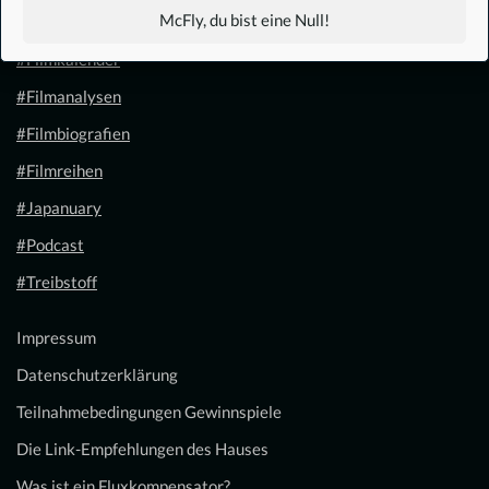
McFly, du bist eine Null!
#1.21 Gigawatt
#Filmkalender
#Filmanalysen
#Filmbiografien
#Filmreihen
#Japanuary
#Podcast
#Treibstoff
Impressum
Datenschutzerklärung
Teilnahmebedingungen Gewinnspiele
Die Link-Empfehlungen des Hauses
Was ist ein Fluxkompensator?