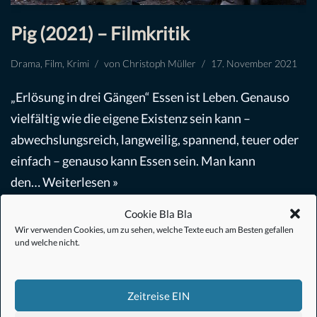
Pig (2021) – Filmkritik
Drama
,
Film
,
Krimi
von
Christoph Müller
17. November 2021
„Erlösung in drei Gängen“ Essen ist Leben. Genauso
vielfältig wie die eigene Existenz sein kann –
abwechslungsreich, langweilig, spannend, teuer oder
einfach – genauso kann Essen sein. Man kann
den…
Weiterlesen »
Cookie Bla Bla
Wir verwenden Cookies, um zu sehen, welche Texte euch am Besten gefallen
und welche nicht.
Zeitreise EIN
#Anime