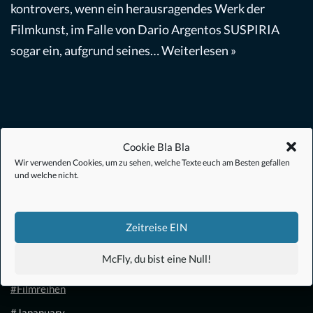
kontrovers, wenn ein herausragendes Werk der
Filmkunst, im Falle von Dario Argentos SUSPIRIA
sogar ein, aufgrund seines…
Weiterlesen »
Cookie Bla Bla
Wir verwenden Cookies, um zu sehen, welche Texte euch am Besten gefallen
#Anime
und welche nicht.
#1.21 Gigawatt
#Filmkalender
Zeitreise EIN
#Filmanalysen
McFly, du bist eine Null!
#Filmbiografien
#Filmreihen
#Japanuary