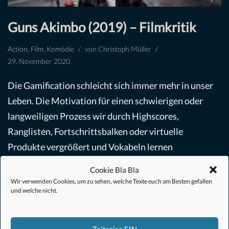
Guns Akimbo (2019) – Filmkritik
Action
,
Film
,
Komödie
von
Christoph Müller
29. November 2020
Die Gamification schleicht sich immer mehr in unser
Leben. Die Motivation für einen schwierigen oder
langweiligen Prozess wir durch Highscores,
Ranglisten, Fortschrittsbalken oder virtuelle
Produkte vergrößert und Vokabeln lernen
macht…
Weiterlesen »
Cookie Bla Bla
Wir verwenden Cookies, um zu sehen, welche Texte euch am Besten gefallen
und welche nicht.
Zeitreise EIN