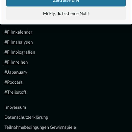
#Anime
McFly, du bist eine Null!
#1.21 Gigawatt
#Filmkalender
#Filmanalysen
#Filmbiografien
#Filmreihen
#Japanuary
#Podcast
#Treibstoff
Impressum
Datenschutzerklärung
Teilnahmebedingungen Gewinnspiele