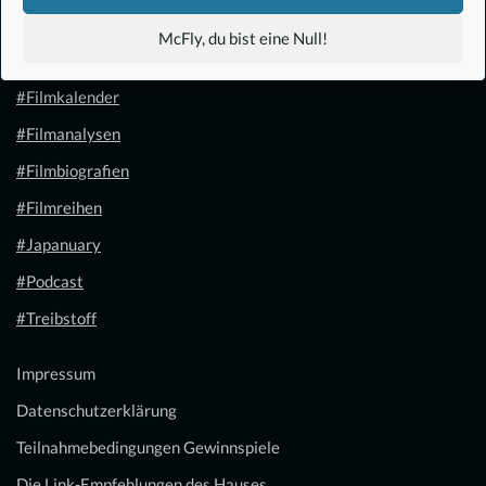
#Anime
McFly, du bist eine Null!
#1.21 Gigawatt
#Filmkalender
#Filmanalysen
#Filmbiografien
#Filmreihen
#Japanuary
#Podcast
#Treibstoff
Impressum
Datenschutzerklärung
Teilnahmebedingungen Gewinnspiele
Die Link-Empfehlungen des Hauses