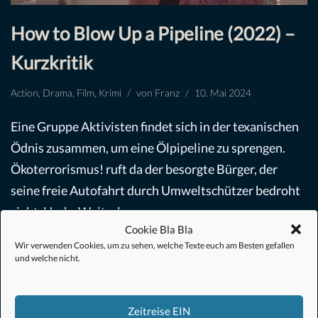
How to Blow Up a Pipeline (2022) –
Kurzkritik
Action
,
Drama
,
Film
,
Krimi
von
Franz
10. Mai 2024
Eine Gruppe Aktivisten findet sich in der texanischen
Ödnis zusammen, um eine Ölpipeline zu sprengen.
Ökoterrorismus! ruft da der besorgte Bürger, der
seine freie Autofahrt durch Umweltschützer bedroht
sieht. Und…
Weiterlesen »
Cookie Bla Bla
Wir verwenden Cookies, um zu sehen, welche Texte euch am Besten gefallen
und welche nicht.
Zeitreise EIN