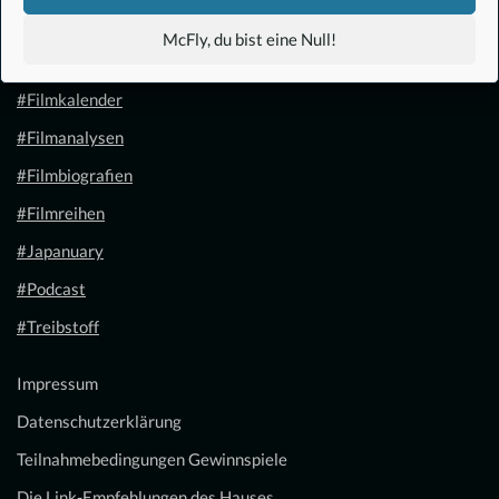
#Anime
McFly, du bist eine Null!
#1.21 Gigawatt
#Filmkalender
#Filmanalysen
#Filmbiografien
#Filmreihen
#Japanuary
#Podcast
#Treibstoff
Impressum
Datenschutzerklärung
Teilnahmebedingungen Gewinnspiele
Die Link-Empfehlungen des Hauses