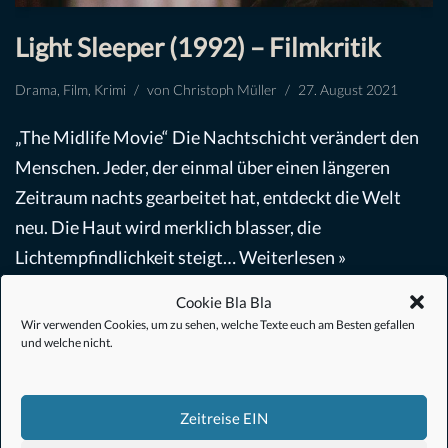
Light Sleeper (1992) – Filmkritik
Drama
,
Film
,
Krimi
von
Christoph Müller
27. August 2021
„The Midlife Movie“ Die Nachtschicht verändert den
Menschen. Jeder, der einmal über einen längeren
Zeitraum nachts gearbeitet hat, entdeckt die Welt
neu. Die Haut wird merklich blasser, die
Lichtempfindlichkeit steigt…
Weiterlesen »
Cookie Bla Bla
Wir verwenden Cookies, um zu sehen, welche Texte euch am Besten gefallen
und welche nicht.
Zeitreise EIN
#Anime