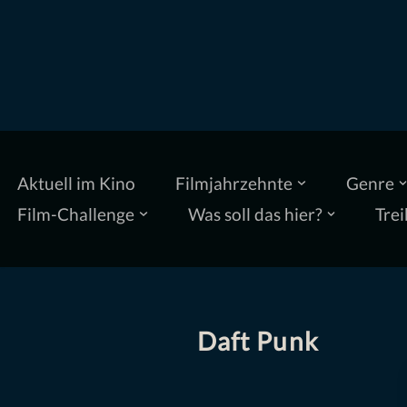
Zum
Inhalt
springen
Aktuell im Kino
Filmjahrzehnte
Genre
Film-Challenge
Was soll das hier?
Trei
Daft Punk