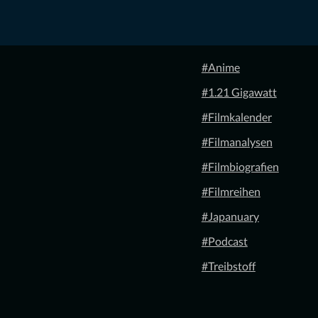
#Anime
#1.21 Gigawatt
#Filmkalender
#Filmanalysen
#Filmbiografien
#Filmreihen
#Japanuary
#Podcast
#Treibstoff