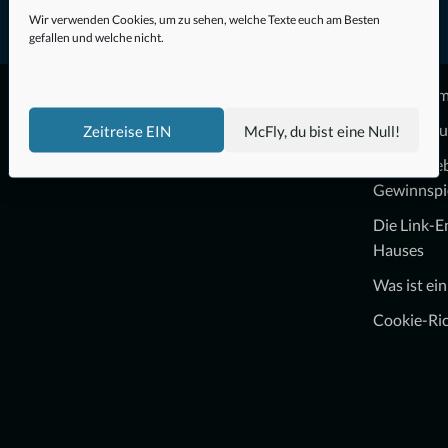
Wir verwenden Cookies, um zu sehen, welche Texte euch am Besten
gefallen und welche nicht.
Impressu
Datenschu
Zeitreise EIN
McFly, du bist eine Null!
Teilnahme
Gewinnspi
Die Link-
Hauses
Was ist ei
Cookie-Ric