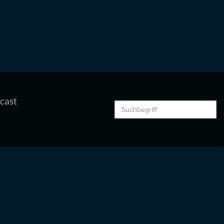
cast
Search
for: