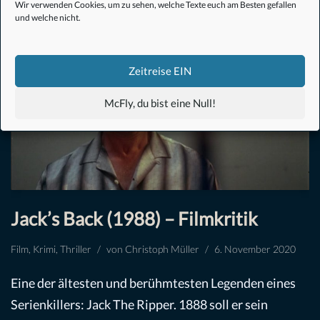
Wir verwenden Cookies, um zu sehen, welche Texte euch am Besten gefallen
und welche nicht.
Zeitreise EIN
McFly, du bist eine Null!
Jack’s Back (1988) – Filmkritik
Film
,
Krimi
,
Thriller
von
Christoph Müller
6. November 2020
Eine der ältesten und berühmtesten Legenden eines
Serienkillers: Jack The Ripper. 1888 soll er sein