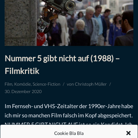
Nummer 5 gibt nicht auf (1988) –
Filmkritik
Film
,
Komödie
,
Science-Fiction
von
Christoph Müller
30. Dezember 2020
Im Fernseh- und VHS-Zeitalter der 1990er-Jahre habe
ich mir so manchen Film falsch im Kopf abgespeichert.
NUMMER 5 GIBT NICHT AUF ist so ein Kandidat. Ich
Cookie Bla Bla
dachte immer, es wäre…
Weiterlesen »