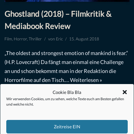
Ghostland (2018) – Filmkritik &
Mediabook Review
Film
,
Horror
,
Thriller
von
Eric
15. August 2018
„The oldest and strongest emotion of mankind is fear.“
(H.P. Lovecraft) Da fängt man einmal eine Challenge
an und schon bekommt man in der Redaktion die
Horrorfilme auf den Tisch.…
Weiterlesen »
Cookie Bla Bla
Wir verwenden Cookies, um zu sehen, welche Texte euch am Besten gefallen
und welche nicht.
Zeitreise EIN
#Anime