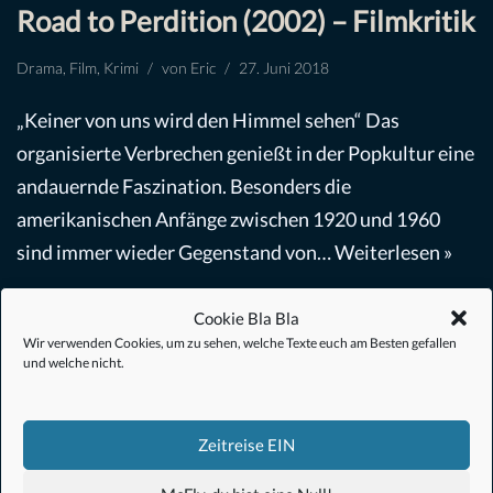
Road to Perdition (2002) – Filmkritik
Drama
,
Film
,
Krimi
von
Eric
27. Juni 2018
„Keiner von uns wird den Himmel sehen“ Das
organisierte Verbrechen genießt in der Popkultur eine
andauernde Faszination. Besonders die
amerikanischen Anfänge zwischen 1920 und 1960
sind immer wieder Gegenstand von…
Weiterlesen »
Cookie Bla Bla
Wir verwenden Cookies, um zu sehen, welche Texte euch am Besten gefallen
und welche nicht.
#Anime
Zeitreise EIN
#1.21 Gigawatt