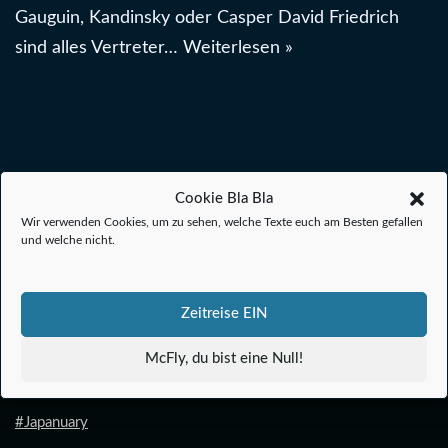
Gauguin, Kandinsky oder Casper David Friedrich
sind alles Vertreter…
Weiterlesen »
Cookie Bla Bla
#Anime
Wir verwenden Cookies, um zu sehen, welche Texte euch am Besten gefallen
und welche nicht.
#1.21 Gigawatt
#Filmkalender
Zeitreise EIN
#Filmanalysen
#Filmbiografien
McFly, du bist eine Null!
#Filmreihen
#Japanuary