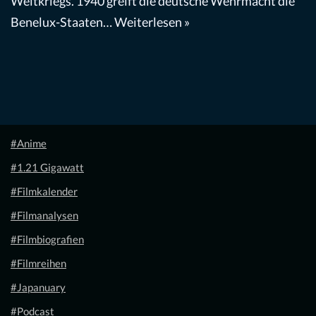
Weltkriegs. 1940 greift die deutsche Wehrmacht die
Benelux-Staaten…
Weiterlesen »
#Anime
#1.21 Gigawatt
#Filmkalender
#Filmanalysen
#Filmbiografien
#Filmreihen
#Japanuary
#Podcast