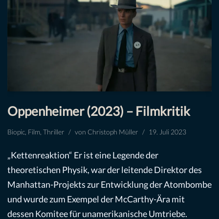
Oppenheimer (2023) – Filmkritik
Biopic
,
Film
,
Thriller
von
Christoph Müller
19. Juli 2023
„Kettenreaktion“ Er ist eine Legende der
theoretischen Physik, war der leitende Direktor des
Manhattan-Projekts zur Entwicklung der Atombombe
und wurde zum Exempel der McCarthy-Ära mit
dessen Komitee für unamerikanische Umtriebe.