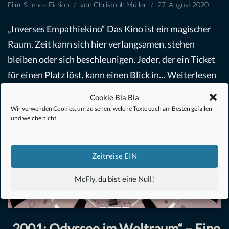
Film
,
Science-Fiction
von
Christoph Müller
27. August 2020
„Inverses Empathiekino“ Das Kino ist ein magischer
Raum. Zeit kann sich hier verlangsamen, stehen
bleiben oder sich beschleunigen. Jeder, der ein Ticket
für einen Platz löst, kann einen Blick in…
Weiterlesen
»
Cookie Bla Bla
Wir verwenden Cookies, um zu sehen, welche Texte euch am Besten gefallen
und welche nicht.
Zeitreise EIN
McFly, du bist eine Null!
„2001: Odyssee im Weltraum“ – Eine