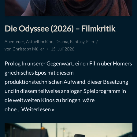
Die Odyssee (2026) – Filmkritik
Abenteuer
,
Aktuell im Kino
,
Drama
,
Fantasy
,
Film
von
Christoph Müller
15. Juli 2026
Prolog In unserer Gegenwart, einen Film über Homers
griechisches Epos mit diesem
produktionstechnischen Aufwand, dieser Besetzung
und in diesem teilweise analogen Spielprogramm in
die weltweiten Kinos zu bringen, wäre
ohne…
Weiterlesen »