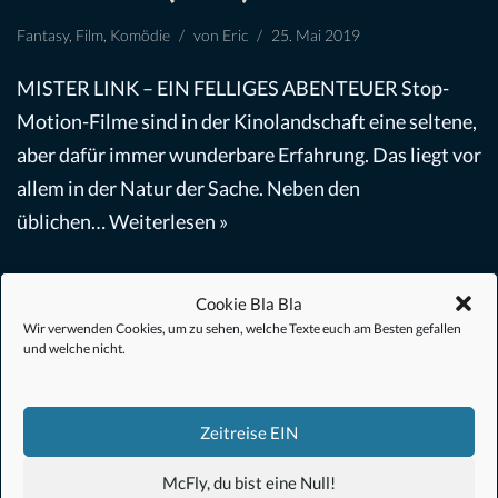
Fantasy
,
Film
,
Komödie
von
Eric
25. Mai 2019
MISTER LINK – EIN FELLIGES ABENTEUER Stop-
Motion-Filme sind in der Kinolandschaft eine seltene,
aber dafür immer wunderbare Erfahrung. Das liegt vor
allem in der Natur der Sache. Neben den
üblichen…
Weiterlesen »
Cookie Bla Bla
Wir verwenden Cookies, um zu sehen, welche Texte euch am Besten gefallen
und welche nicht.
#Anime
Zeitreise EIN
#1.21 Gigawatt
McFly, du bist eine Null!
#Filmkalender