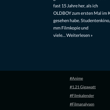
fast 15 Jahre her, als ich
OLDBOY zum ersten Mal im 
gesehen habe. Studentenkino,
mm Filmkopie und
viele…
Weiterlesen »
#Anime
#1.21 Gigawatt
#Filmkalender
#Filmanalysen