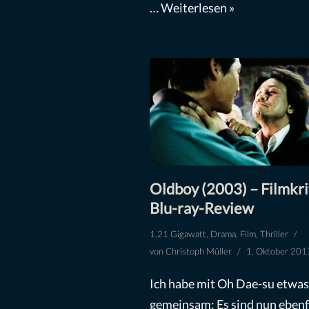
…
Weiterlesen »
Oldboy (2003) – Filmkri
Blu-ray-Review
1.21 Gigawatt
,
Drama
,
Film
,
Thriller
von
Christoph Müller
1. Oktober 201
Ich habe mit Oh Dae-su etwas
gemeinsam: Es sind nun ebenf