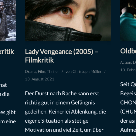
Oldbo
ritik
Lady Vengeance (2005) –
Filmkritik
Action
,
D
10. Febr
Drama
,
Film
,
Thriller
von
Christoph Müller
13. August 2021
Seit Q
hat
Der Durst nach Rache kann erst
Begeis
 die
richtig gut in einem Gefängnis
CHONG
gedeihen. Keinerlei Ablenkung, die
(CHUN
es gibt
eigene Situation als stetige
der asi
ihm eine
Motivation und viel Zeit, um über
Aufmer