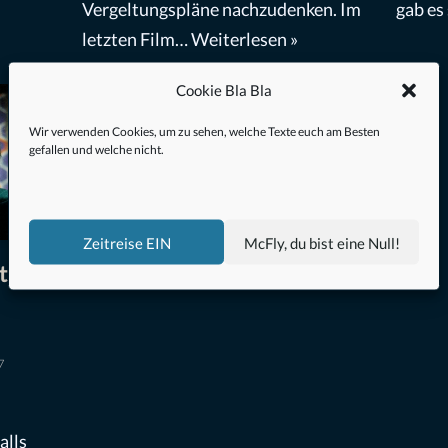
Vergeltungspläne nachzudenken. Im
gab es
letzten Film…
Weiterlesen »
Cookie Bla Bla
Wir verwenden Cookies, um zu sehen, welche Texte euch am Besten
gefallen und welche nicht.
Zeitreise EIN
McFly, du bist eine Null!
tik &
7
alls