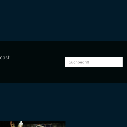
cast
Search
for: