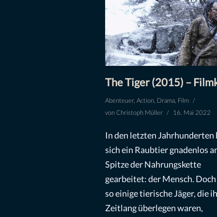
The Tiger (2015) – Filmk
Abenteuer
,
Action
,
Drama
,
Film
von
Christoph Müller
16. Mai 2022
In den letzten Jahrhunderten 
sich ein Raubtier gnadenlos an
Spitze der Nahrungskette
gearbeitet: der Mensch. Doch 
so einige tierische Jäger, die 
Zeitlang überlegen waren,