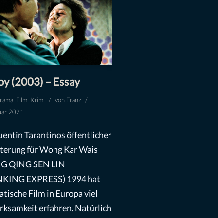
y (2003) – Essay
rama
,
Film
,
Krimi
von
Franz
uar 2021
uentin Tarantinos öffentlicher
terung für Wong Kar Wais
 QING SEN LIN
KING EXPRESS) 1994 hat
atische Film in Europa viel
ksamkeit erfahren. Natürlich