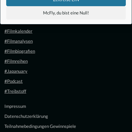
#Anime
McFly, du bist eine Null!
#1.21 Gigawatt
#Filmkalender
#Filmanalysen
#Filmbiografien
#Filmreihen
#Japanuary
#Podcast
#Treibstoff
Impressum
Datenschutzerklärung
Teilnahmebedingungen Gewinnspiele