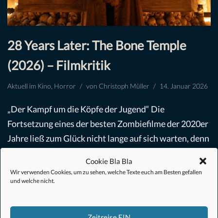
28 Years Later: The Bone Temple
(2026) – Filmkritik
Aktuell im Kino
,
Horror
von
Christoph Müller
14. Januar 2026
„Der Kampf um die Köpfe der Jugend“ Die
Fortsetzung eines der besten Zombiefilme der 2020er
Jahre ließ zum Glück nicht lange auf sich warten, denn
auch unsere Welt scheint politisch…
Weiterlesen »
Cookie Bla Bla
Wir verwenden Cookies, um zu sehen, welche Texte euch am Besten gefallen
und welche nicht.
Zeitreise EIN