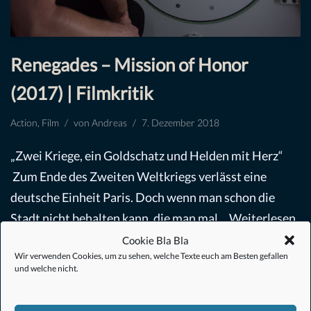
Renegades – Mission of Honor
(2017) | Filmkritik
Action
,
Film
von
Andreas
7. Dezember 2018
„Zwei Kriege, ein Goldschatz und Helden mit Herz“
Zum Ende des Zweiten Weltkriegs verlässt eine
deutsche Einheit Paris. Doch wenn man schon die
Stadt nicht behalten kann, die man mal…
Weiterlesen
»
Cookie Bla Bla
Wir verwenden Cookies, um zu sehen, welche Texte euch am Besten gefallen
und welche nicht.