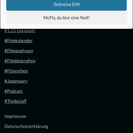
Zeitreise EIN
McFly, du bist eine Null!
#Anime
#1.21 Gigawatt
#Filmkalender
#Filmanalysen
#Filmbiografien
#Filmreihen
#Japanuary
#Podcast
#Treibstoff
Impressum
Datenschutzerklärung