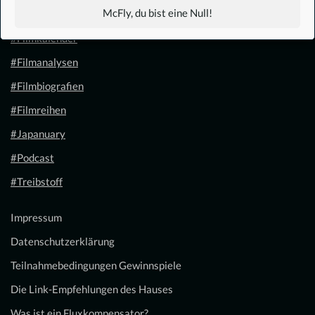
McFly, du bist eine Null!
#1.21 Gigawatt
#Filmkalender
#Filmanalysen
#Filmbiografien
#Filmreihen
#Japanuary
#Podcast
#Treibstoff
Impressum
Datenschutzerklärung
Teilnahmebedingungen Gewinnspiele
Die Link-Empfehlungen des Hauses
Was ist ein Fluxkompensator?