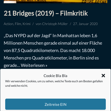
21 Bridges (2019) – Filmkritik
Action
,
Film
,
Krimi
von
Christoph Müller
27. Januar 2020
„Das NYPD auf der Jagd“ In Manhattan leben 1,6
Millionen Menschen gerade einmal auf einer Fläche
von 87,5 Quadratkilometern. Das macht 18.000
Menschen pro Quadratkilometer, in Berlin sind es
gerade…
Weiterlesen »
Cookie Bla Bla
Wir verwenden Cookies, um zu sehen, welche Texte euch am Besten gefallen
und welche nicht.
Zeitreise EIN
#Anime