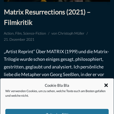
Matrix Resurrections (2021) –
Filmkritik
Action
,
Film
,
Science-Fiction
von
Christoph Müller
21. Dezember 2021
„Artist Reprint“ Über MATRIX (1999) und die Matrix-
Trilogie wurde schon einiges gesagt, philosophiert,
gestritten, geglaubt und analysiert. Ich persönliche
liebe die Metapher von Georg Seeßlen, in der er vor
allem…
Weiterlesen »
Cookie Bla Bla
Wir verwenden Cookies, um zu sehen, welche Texte euch am Besten gefallen
und welche nicht.