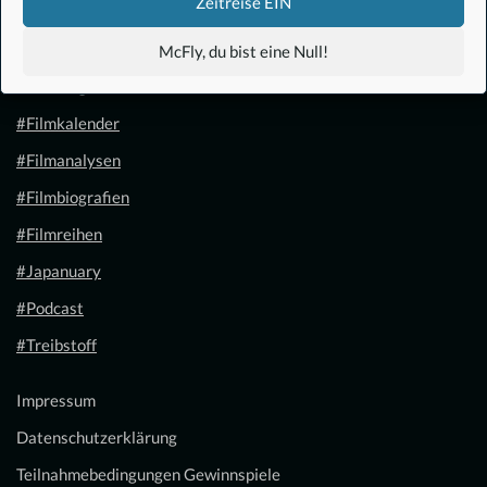
Zeitreise EIN
#Anime
McFly, du bist eine Null!
#1.21 Gigawatt
#Filmkalender
#Filmanalysen
#Filmbiografien
#Filmreihen
#Japanuary
#Podcast
#Treibstoff
Impressum
Datenschutzerklärung
Teilnahmebedingungen Gewinnspiele