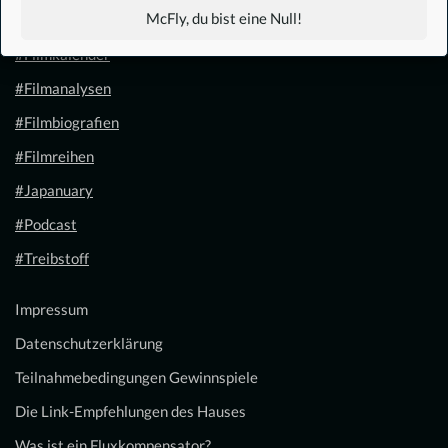
McFly, du bist eine Null!
#1.21 Gigawatt
#Filmkalender
#Filmanalysen
#Filmbiografien
#Filmreihen
#Japanuary
#Podcast
#Treibstoff
Impressum
Datenschutzerklärung
Teilnahmebedingungen Gewinnspiele
Die Link-Empfehlungen des Hauses
Was ist ein Fluxkompensator?