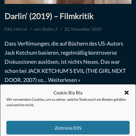
Darlin‘ (2019) – Filmkritik
Film
,
Horror
von
Stefan_F
20. November 2019
Dass Verfilmungen, die auf Büchern des US-Autors
Jack Ketchum basieren, regelmäßig kontroverse
Diskussionen auslösen, ist nichts Neues. Das war
schon bei JACK KETCHUM‘S EVIL (THE GIRL NEXT
DOOR, 2007) so…
Weiterlesen »
Cookie Bla Bla
Wir verwenden Cookies, um zu sehen, welche Texte euch am Besten gefallen
und welche nicht.
Zeitreise EIN
#Anime