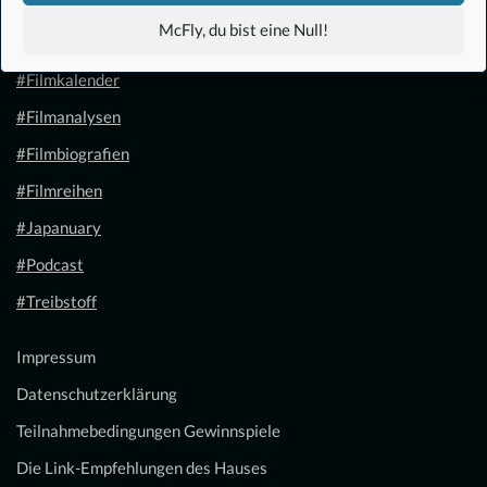
#Anime
McFly, du bist eine Null!
#1.21 Gigawatt
#Filmkalender
#Filmanalysen
#Filmbiografien
#Filmreihen
#Japanuary
#Podcast
#Treibstoff
Impressum
Datenschutzerklärung
Teilnahmebedingungen Gewinnspiele
Die Link-Empfehlungen des Hauses