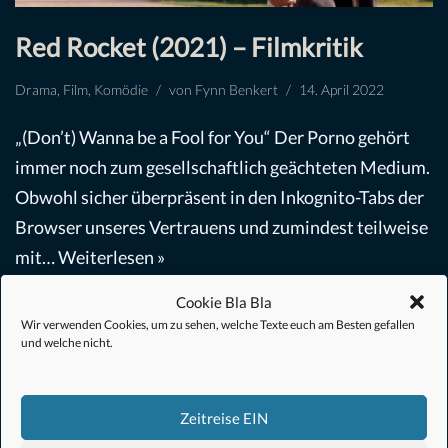
Red Rocket (2021) – Filmkritik
Drama
,
Film
,
Komödie
von
Fynn Benkert
14. April 2022
„(Don’t) Wanna be a Fool for You“ Der Porno gehört
immer noch zum gesellschaftlich geächteten Medium.
Obwohl sicher überpräsent in den Inkognito-Tabs der
Browser unseres Vertrauens und zumindest teilweise
mit…
Weiterlesen »
Cookie Bla Bla
Wir verwenden Cookies, um zu sehen, welche Texte euch am Besten gefallen
und welche nicht.
Zeitreise EIN
#Anime