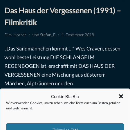
Das Haus der Vergessenen (1991) –
Filmkritik
Film
,
Horror
von
Stefan_F
1. Dezember 2018
„Das Sandmännchen kommt …“ Wes Craven, dessen
wohl beste Leistung DIE SCHLANGE IM
REGENBOGEN ist, erschafft mit DAS HAUS DER
VERGESSENEN eine Mischung aus düsterem
Märchen, Alpträumen und den
Problemen…
Weiterlesen »
Cookie Bla Bla
Wir verwenden Cookies, um zu sehen, welche Texte euch am Besten gefallen
und welche nicht.
Zeitreise EIN