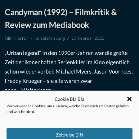
Candyman (1992) – Filmkritik &
Review zum Mediabook
Film
,
Horror
von
Stefan Jung
17. Februar 2020
„Urban legend“ In den 1990er-Jahren war die große
Zeit der ikonenhaften Serienkiller im Kino eigentlich
schon wieder vorbei: Michael Myers, Jason Voorhees,
Freddy Krueger – sie alle waren zwar
noch…
Weiterlesen »
Cookie Bla Bla
Wir verwenden Cookies, um zu sehen, welche Texte euch am Besten gefallen
und welche nicht.
Zeitreise EIN