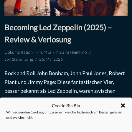
Becoming Led Zeppelin (2025) –
Review & Verlosung
Dokumentation
,
Film
,
Musik
,
Neu im Heimkino
von
Stefan Jung
26. Mai 2026
Rock and Roll John Bonham, John Paul Jones, Robert
Plant und Jimmy Page: Diese fantastischen Vier,
besser bekannt als Led Zeppelin, waren zwischen
1968 und 1980 der Inbegriff der Rockmusik,
Cookie Bla Bla
…
Weiterlesen »
Wir verwenden Cookies, um zu sehen, welche Texte euch am Besten gefallen
und welche nicht.