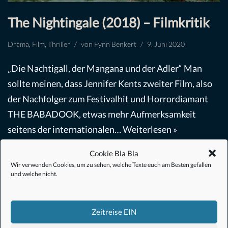
The Nightingale (2018) – Filmkritik
Drama
,
Film
,
Thriller
von
Fynn Benkert
9. Juni 2020
„Die Nachtigall, der Mangana und der Adler“ Man
sollte meinen, dass Jennifer Kents zweiter Film, also
der Nachfolger zum Festivalhit und Horrordiamant
THE BABADOOK, etwas mehr Aufmerksamkeit
seitens der internationalen…
Weiterlesen »
Cookie Bla Bla
Wir verwenden Cookies, um zu sehen, welche Texte euch am Besten gefallen
und welche nicht.
Zeitreise EIN
#Anime