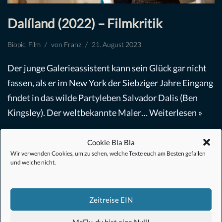
Dalíland (2022) – Filmkritik
Biopic
,
Film
von
Franz
21. August 2023
Der junge Galerieassistent kann sein Glück gar nicht
fassen, als er im New York der Siebziger Jahre Eingang
findet in das wilde Partyleben Salvador Dalis (Ben
Kingsley). Der weltbekannte Maler…
Weiterlesen »
Cookie Bla Bla
Wir verwenden Cookies, um zu sehen, welche Texte euch am Besten gefallen
und welche nicht.
#Anime
Zeitreise EIN
#1.21 Gigawatt
McFly, du bist eine Null!