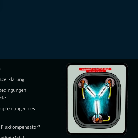
m
tzerklärung
bedingungen
ele
Empfehlungen des
n Fluxkompensator?
htlinie (EU)