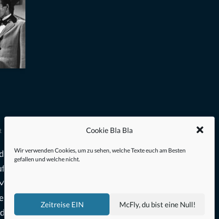
Cookie Bla Bla
st 2019
Wir verwenden Cookies, um zu sehen, welche Texte euch am Besten
de im
gefallen und welche nicht.
fall
Mr.
sen
Zeitreise EIN
McFly, du bist eine Null!
nd