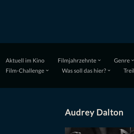
Zum
Inhalt
springen
Aktuell im Kino
Filmjahrzehnte
Genre
Film-Challenge
Was soll das hier?
Trei
Audrey Dalton