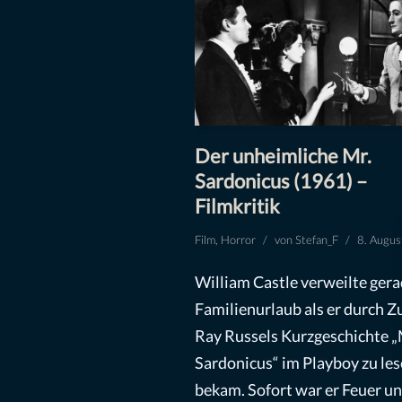
Der unheimliche Mr.
Sardonicus (1961) –
Filmkritik
Film
,
Horror
von
Stefan_F
8. Augu
William Castle verweilte gera
Familienurlaub als er durch Zu
Ray Russels Kurzgeschichte „
Sardonicus“ im Playboy zu le
bekam. Sofort war er Feuer u