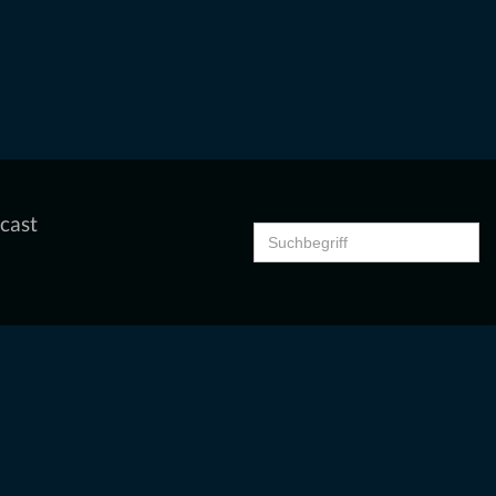
cast
Search
for: