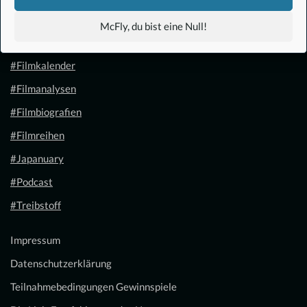
#Anime
McFly, du bist eine Null!
#1.21 Gigawatt
#Filmkalender
#Filmanalysen
#Filmbiografien
#Filmreihen
#Japanuary
#Podcast
#Treibstoff
Impressum
Datenschutzerklärung
Teilnahmebedingungen Gewinnspiele