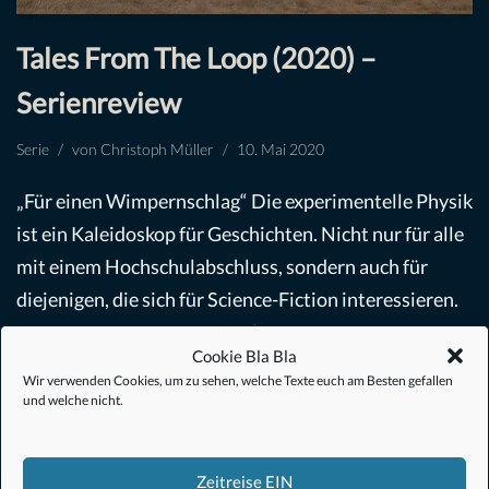
Tales From The Loop (2020) –
Serienreview
Serie
von
Christoph Müller
10. Mai 2020
„Für einen Wimpernschlag“ Die experimentelle Physik
ist ein Kaleidoskop für Geschichten. Nicht nur für alle
mit einem Hochschulabschluss, sondern auch für
diejenigen, die sich für Science-Fiction interessieren.
TALES FROM THE…
Weiterlesen »
Cookie Bla Bla
Wir verwenden Cookies, um zu sehen, welche Texte euch am Besten gefallen
und welche nicht.
Zeitreise EIN