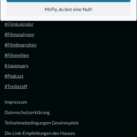
#Anime
McFly, du bist eine Null!
#1.21 Gigawatt
#Filmkalender
#Filmanalysen
#Filmbiografien
#Filmreihen
#Japanuary
#Podcast
#Treibstoff
Impressum
Datenschutzerklärung
Teilnahmebedingungen Gewinnspiele
Die Link-Empfehlungen des Hauses