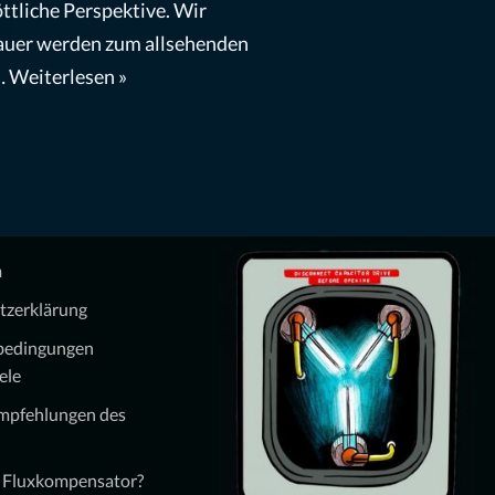
öttliche Perspektive. Wir
uer werden zum allsehenden
…
Weiterlesen »
m
tzerklärung
bedingungen
ele
Empfehlungen des
n Fluxkompensator?