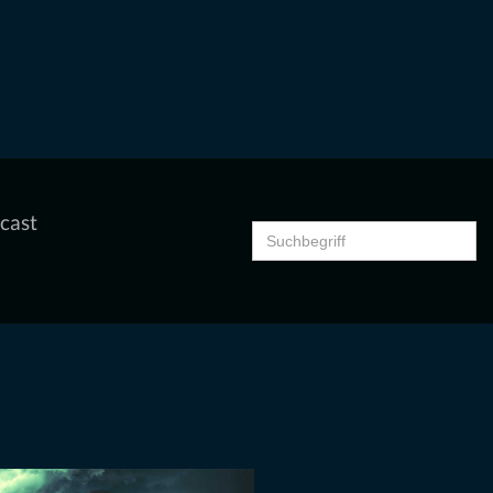
cast
Search
for: