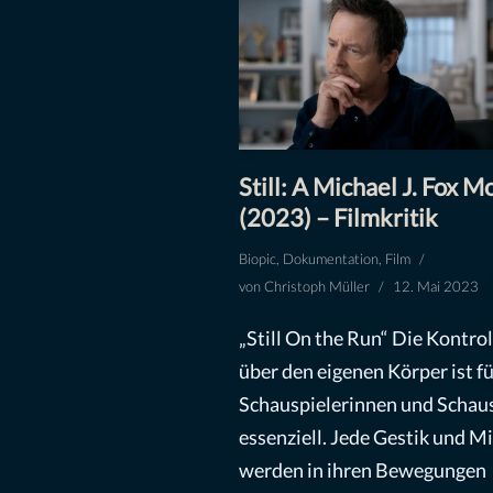
Still: A Michael J. Fox M
(2023) – Filmkritik
Biopic
,
Dokumentation
,
Film
von
Christoph Müller
12. Mai 2023
„Still On the Run“ Die Kontrol
über den eigenen Körper ist fü
Schauspielerinnen und Schaus
essenziell. Jede Gestik und M
werden in ihren Bewegungen