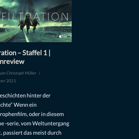
ration – Staffel 1 |
enreview
von
Christoph Müller
ber 2021
eschichten hinter der
chte“ Wenn ein
rophenfilm, oder in diesem
ine -serie, vom Weltuntergang
t, passiert das meist durch