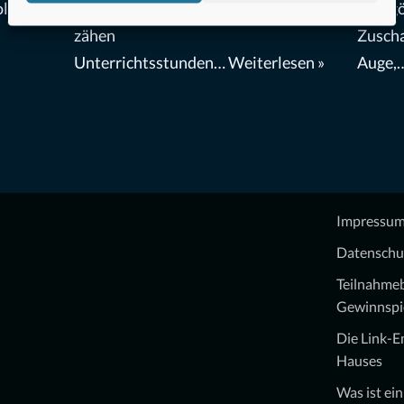
olle
Englischschülern aus den vielen
eine g
zähen
Zuscha
Unterrichtsstunden…
Weiterlesen »
Auge,
Impressu
Datenschu
Teilnahme
Gewinnspi
Die Link-
Hauses
Was ist ei