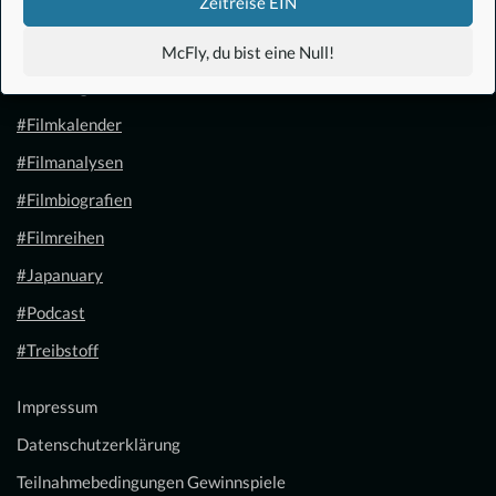
Zeitreise EIN
#Anime
McFly, du bist eine Null!
#1.21 Gigawatt
#Filmkalender
#Filmanalysen
#Filmbiografien
#Filmreihen
#Japanuary
#Podcast
#Treibstoff
Impressum
Datenschutzerklärung
Teilnahmebedingungen Gewinnspiele