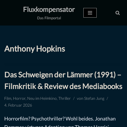
Fluxkompensator
Zum
Das Filmportal
Inhalt
springen
Anthony Hopkins
Das Schweigen der Lämmer (1991) –
Filmkritik & Review des Mediabooks
Film
,
Horror
,
Neu im Heimkino
,
Thriller
von
Stefan Jung
4. Februar 2026
Horrorfilm? Psychothriller? Wohl beides. Jonathan