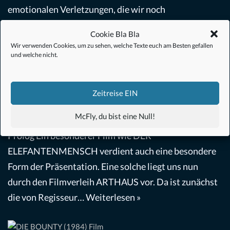
emotionalen Verletzungen, die wir noch
nicht…
Weiterlesen »
Cookie Bla Bla
Wir verwenden Cookies, um zu sehen, welche Texte euch am Besten gefallen
und welche nicht.
Der Elefantenmensch (1980) –
Filmkritik
Zeitreise EIN
Biopic
,
Drama
,
Film
von
Andreas
31. Mai 2020
McFly, du bist eine Null!
Prolog Ein besonderer Film wie DER
ELEFANTENMENSCH verdient auch eine besondere
Form der Präsentation. Eine solche liegt uns nun
durch den Filmverleih ARTHAUS vor. Da ist zunächst
die von Regisseur…
Weiterlesen »