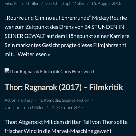
Film
,
Krimi
,
Thriller
von
Christoph Müller
16. August 2018
„Rourke und Cimino auf Ehrenrunde“ Mickey Rourke
war zum Zeitpunkt des Drehs von 24 STUNDEN IN
SEINER GEWALT auf dem Höhepunkt seiner Karriere.
Sein markantes Gesicht prägte dieses Filmjahrzehnt
mit…
Weiterlesen »
Thor: Ragnarok (2017) – Filmkritik
Action
,
Fantasy
,
Film
,
Komödie
,
Science-Fiction
von
Christoph Müller
20. Oktober 2017
Thor: Abgerockt Mit dem dritten Teil von Thor sollte
frischer Wind in die Marvel-Maschine geweht