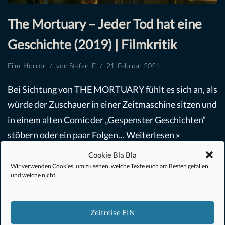
The Mortuary – Jeder Tod hat eine
Geschichte (2019) | Filmkritik
Film
,
Horror
von
Stefan_F
21. Februar 2021
Bei Sichtung von THE MORTUARY fühlt es sich an, als
würde der Zuschauer in einer Zeitmaschine sitzen und
in einem alten Comic der „Gespenster Geschichten“
stöbern oder ein paar Folgen…
Weiterlesen »
Cookie Bla Bla
Wir verwenden Cookies, um zu sehen, welche Texte euch am Besten gefallen
und welche nicht.
Zeitreise EIN
#Anime