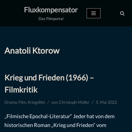
Fluxkompensator
Zum
Das Filmportal
Inhalt
springen
Anatoli Ktorow
Krieg und Frieden (1966) –
Filmkritik
Drama
,
Film
,
Kriegsfilm
von
Christoph Müller
5. Mai 2022
„Filmische Epochal-Literatur“ Jeder hat von dem
historischen Roman „Krieg und Frieden“ vom