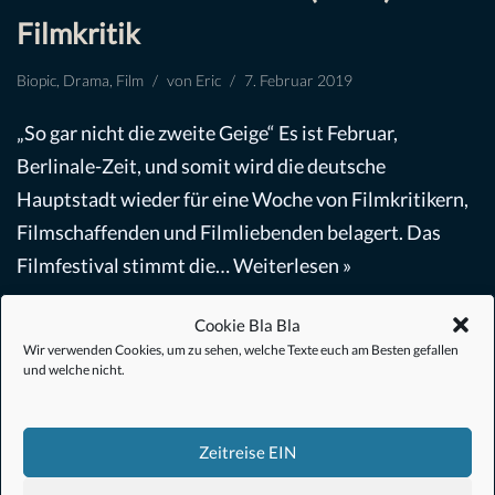
Filmkritik
Biopic
,
Drama
,
Film
von
Eric
7. Februar 2019
„So gar nicht die zweite Geige“ Es ist Februar,
Berlinale-Zeit, und somit wird die deutsche
Hauptstadt wieder für eine Woche von Filmkritikern,
Filmschaffenden und Filmliebenden belagert. Das
Filmfestival stimmt die…
Weiterlesen »
Cookie Bla Bla
Wir verwenden Cookies, um zu sehen, welche Texte euch am Besten gefallen
und welche nicht.
Zeitreise EIN
#Anime
#1.21 Gigawatt