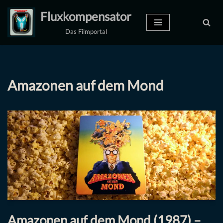
Fluxkompensator
Zum
Das Filmportal
Inhalt
springen
Amazonen auf dem Mond
Amazonen auf dem Mond (1987) –