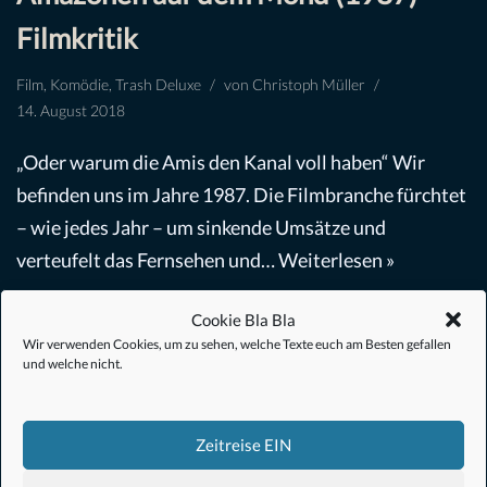
Filmkritik
Film
,
Komödie
,
Trash Deluxe
von
Christoph Müller
14. August 2018
„Oder warum die Amis den Kanal voll haben“ Wir
befinden uns im Jahre 1987. Die Filmbranche fürchtet
– wie jedes Jahr – um sinkende Umsätze und
verteufelt das Fernsehen und…
Weiterlesen »
Cookie Bla Bla
Wir verwenden Cookies, um zu sehen, welche Texte euch am Besten gefallen
und welche nicht.
Zeitreise EIN
#Anime
#1.21 Gigawatt