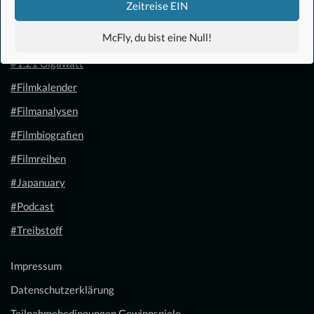
Zeitreise EIN
McFly, du bist eine Null!
#Anime
#1.21 Gigawatt
#Filmkalender
#Filmanalysen
#Filmbiografien
#Filmreihen
#Japanuary
#Podcast
#Treibstoff
Impressum
Datenschutzerklärung
Teilnahmebedingungen Gewinnspiele