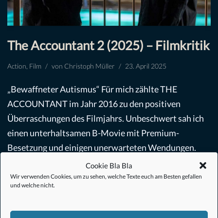
The Accountant 2 (2025) – Filmkritik
Action
,
Film
von
Christoph Müller
23. April 2025
„Bewaffneter Autismus“ Für mich zählte THE
ACCOUNTANT im Jahr 2016 zu den positiven
Überraschungen des Filmjahrs. Unbeschwert sah ich
einen unterhaltsamen B-Movie mit Premium-
Besetzung und einigen unerwarteten Wendungen.
Die Figurenzeichnung…
Weiterlesen »
Cookie Bla Bla
Wir verwenden Cookies, um zu sehen, welche Texte euch am Besten gefallen
und welche nicht.