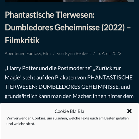
Phantastische Tierwesen:
Dumbledores Geheimnisse (2022) –
Filmkritik
Abenteuer
,
Fantasy
,
Film
von
Fynn Benkert
5. April 2022
„Harry Potter und die Postmoderne“ „Zurück zur
Magie“ steht auf den Plakaten von PHANTASTISCHE
TIERWESEN: DUMBLEDORES GEHEIMNISSE, und
grundsätzlich kann man den Macher:innen hinter dem
dritten Teil der HARRY-POTTER Spin-
Cookie Bla Bla
Off/Prequels/Corporate-Fan-Fictions…
Weiterlesen »
Wir verwenden Cookies, um zu sehen, welche Texte euch am Besten gefallen
und welche nicht.