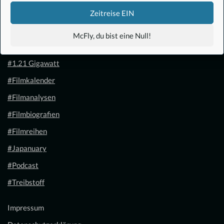
Zeitreise EIN
McFly, du bist eine Null!
#Anime
#1.21 Gigawatt
#Filmkalender
#Filmanalysen
#Filmbiografien
#Filmreihen
#Japanuary
#Podcast
#Treibstoff
Impressum