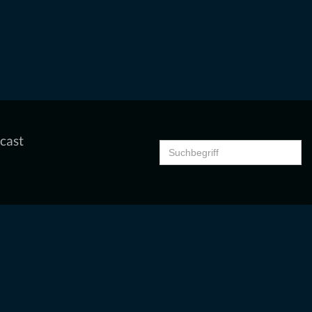
cast
Search
for: