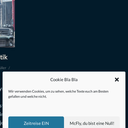
tik
ller
Cookie Bla Bla
yn
Wir verwenden Cookies, um zu sehen, welche Texte euch am Besten
gefallen und welche nicht.
t zu
rinnen
jeder
Zeitreise EIN
McFly, du bist eine Null!