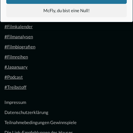
#Anime
McFly, du bist eine Null!
#1.21 Gigawatt
#Filmkalender
#Filmanalysen
#Filmbiografien
#Filmreihen
#Japanuary
#Podcast
#Treibstoff
Impressum
Datenschutzerklärung
Teilnahmebedingungen Gewinnspiele
Die Link-Empfehlungen des Hauses