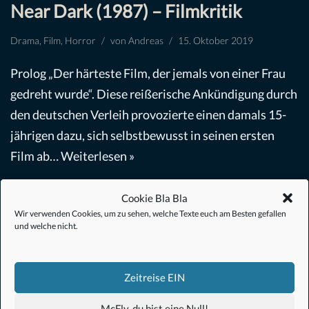
Near Dark (1987) – Filmkritik
Drama
,
Film
,
Horror
von
Andreas
15. Oktober 2019
Prolog „Der härteste Film, der jemals von einer Frau
gedreht wurde“. Diese reißerische Ankündigung durch
den deutschen Verleih provozierte einen damals 15-
jährigen dazu, sich selbstbewusst in seinen ersten
Film ab…
Weiterlesen »
Cookie Bla Bla
Wir verwenden Cookies, um zu sehen, welche Texte euch am Besten gefallen
und welche nicht.
#Anime
Zeitreise EIN
#1.21 Gigawatt
McFly, du bist eine Null!