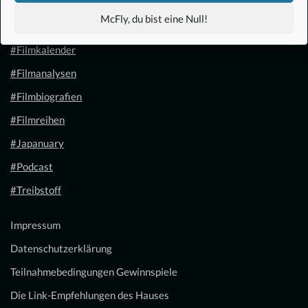
#Anime
McFly, du bist eine Null!
#1.21 Gigawatt
#Filmkalender
#Filmanalysen
#Filmbiografien
#Filmreihen
#Japanuary
#Podcast
#Treibstoff
Impressum
Datenschutzerklärung
Teilnahmebedingungen Gewinnspiele
Die Link-Empfehlungen des Hauses