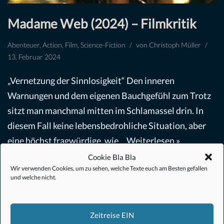
Madame Web (2024) – Filmkritik
Abenteuer
,
Action
,
Film
,
Science-Fiction
von
Christoph Müller
13. Februar 2024
„Vernetzung der Sinnlosigkeit“ Den inneren
Warnungen und dem eigenen Bauchgefühl zum Trotz
sitzt man manchmal mitten im Schlamassel drin. In
diesem Fall keine lebensbedrohliche Situation, aber
eine höchst fragwürdige, wie…
Weiterlesen »
Cookie Bla Bla
Wir verwenden Cookies, um zu sehen, welche Texte euch am Besten gefallen
und welche nicht.
Zeitreise EIN